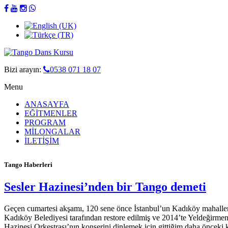
Bizi arayın:
0538 071 18 07
Menu
ANASAYFA
EĞİTMENLER
PROGRAM
MİLONGALAR
İLETİŞİM
Tango Haberleri
Sesler Hazinesi’nden bir Tango demeti
Geçen cumartesi akşamı, 120 sene önce İstanbul’un Kadıköy mahalleni
Kadıköy Belediyesi tarafından restore edilmiş ve 2014’te Yeldeğirme
Hazinesi Orkestrası’nın konserini dinlemek için gittiğim daha önceki 