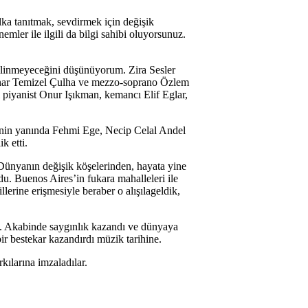
lka tanıtmak, sevdirmek için değişik
mler ile ilgili da bilgi sahibi oluyorsunuz.
silinmeyeceğini düşünüyorum. Zira Sesler
 Pınar Temizel Çulha ve mezzo-soprano Özlem
i piyanist Onur Işıkman, kemancı Elif Eglar,
rinin yanında Fehmi Ege, Necip Celal Andel
k etti.
. Dünyanın değişik köşelerinden, hayata yine
u. Buenos Aires’in fukara mahalleleri ile
rine erişmesiyle beraber o alışılageldik,
şti. Akabinde saygınlık kazandı ve dünyaya
bir bestekar kazandırdı müzik tarihine.
ılarına imzaladılar.