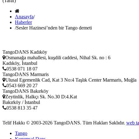
(Taraf)
Anasayfa
/
Haberler
/
Sesler Hazinesi’nden bir Tango demeti
TangoDANS Kadıköy
Osmanağa mahallesi, kuşdili caddesi, Nihal Sk. no : 6
Kadıköy, İstanbul
0538 071 18 07
TangoDANS Marmaris
Ulusal Egemenlik Cad, Kat 3 No:4 Taşlık Center Marmaris, Muğla
0543 669 20 27
TangoDANS Bakırköy
Zeytinlik, Halkçı Sk. No.30 D:4.Kat
Bakırköy / İstanbul
0538 813 35 47
Telif Hakkı © 2003-2026
TangoDANS
. Tüm Hakları Saklıdır.
web t
Tango
Kurumsal Dans