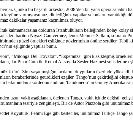
aberdar. Çünkü bu başarılı orkestra, 2008’den bu yana opera sanatını ha
 keyfine varmıyorsunuz, dinlediğiniz yapıtlar ve onların yaratıldığı döne
tulmaz dakikalar yaşamanız kaçınılmaz oluyor.
ltuk kalmamacasına dolduran İstanbulluların belleğinden kolay kolay 
an solistleri bariton Niyazi Can vermez, tenor Mehmet Salkım, soprano
birinden güzel örnekleri eşliğinde gözlerimizin önüne serdiler. Tabii k
cı’nın eşliğinde yaptılar bunu.
vion”, “Milonga Del Trovator”, “Esperanza” gibi klasikleşmiş örnekle
 dansçılar Pınar Cum ile Kemal Aksoy da Sesler Hazinesi solistlerine eşli
 müzik türü. Zira yaşanmışlığın, acıların, duyguların üzerinde yükseldi
ın beraberlerinde getirdikleri ezgiler, Tango’nun çekirdeğini oluşturd
ntü bakımından akordeonu andıran ‘bandoneon’un Güney Amerika sahille
üzünden uzun vakit aşağılanan, ötelenen Tango, vakit içinde değişti, geli
strümanların tesiriyle zenginleşti. Bir de Astor Piazzola gibi unutulmaz 
cdet Koyutürk, Fehmi Ege gibi besteciler, unutulmaz Türkçe Tango şark