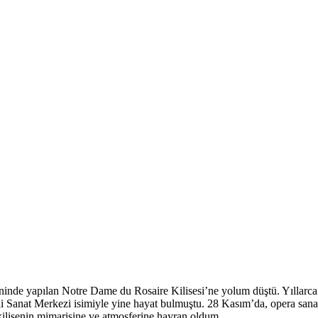
nde yapılan Notre Dame du Rosaire Kilisesi’ne yolum düştü. Yıllarca b
ni Sanat Merkezi isimiyle yine hayat bulmuştu. 28 Kasım’da, opera san
kilisenin mimarisine ve atmosferine hayran oldum.