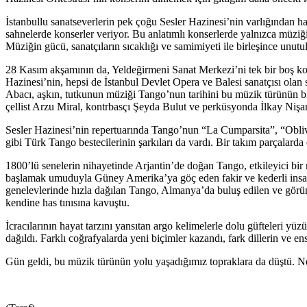
İstanbullu sanatseverlerin pek çoğu Sesler Hazinesi’nin varlığından h
sahnelerde konserler veriyor. Bu anlatımlı konserlerde yalnızca müziğin
Müziğin gücü, sanatçıların sıcaklığı ve samimiyeti ile birleşince unu
28 Kasım akşamının da, Yeldeğirmeni Sanat Merkezi’ni tek bir boş ko
Hazinesi’nin, hepsi de İstanbul Devlet Opera ve Balesi sanatçısı ol
Abacı, aşkın, tutkunun müziği Tango’nun tarihini bu müzik türünün bir
çellist Arzu Miral, kontrbasçı Şeyda Bulut ve perküsyonda İlkay Nişan
Sesler Hazinesi’nin repertuarında Tango’nun “La Cumparsita”, “Obli
gibi Türk Tango bestecilerinin şarkıları da vardı. Bir takım parçalarda
1800’lü senelerin nihayetinde Arjantin’de doğan Tango, etkileyici bir
başlamak umuduyla Güney Amerika’ya göç eden fakir ve kederli insanlar
genelevlerinde hızla dağılan Tango, Almanya’da buluş edilen ve görü
kendine has tınısına kavuştu.
İcracılarının hayat tarzını yansıtan argo kelimelerle dolu güfteleri y
dağıldı. Farklı coğrafyalarda yeni biçimler kazandı, fark dillerin ve en
Gün geldi, bu müzik türünün yolu yaşadığımız topraklara da düştü. Ne