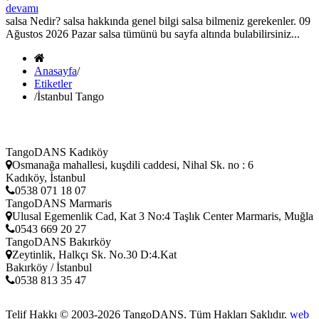
devamı
salsa Nedir? salsa hakkında genel bilgi salsa bilmeniz gerekenler. 09
Ağustos 2026 Pazar salsa tümünü bu sayfa altında bulabilirsiniz...
Anasayfa
/
Etiketler
/
İstanbul Tango
TangoDANS Kadıköy
Osmanağa mahallesi, kuşdili caddesi, Nihal Sk. no : 6
Kadıköy, İstanbul
0538 071 18 07
TangoDANS Marmaris
Ulusal Egemenlik Cad, Kat 3 No:4 Taşlık Center Marmaris, Muğla
0543 669 20 27
TangoDANS Bakırköy
Zeytinlik, Halkçı Sk. No.30 D:4.Kat
Bakırköy / İstanbul
0538 813 35 47
Telif Hakkı © 2003-2026
TangoDANS
. Tüm Hakları Saklıdır.
web