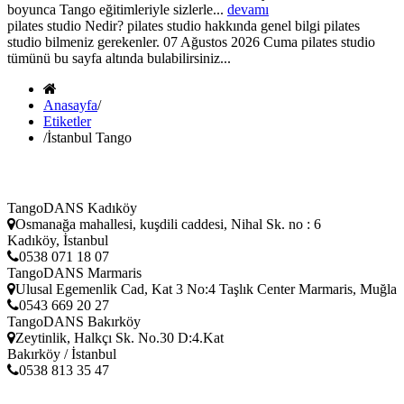
boyunca Tango eğitimleriyle sizlerle...
devamı
pilates studio Nedir? pilates studio hakkında genel bilgi pilates
studio bilmeniz gerekenler. 07 Ağustos 2026 Cuma pilates studio
tümünü bu sayfa altında bulabilirsiniz...
Anasayfa
/
Etiketler
/
İstanbul Tango
TangoDANS Kadıköy
Osmanağa mahallesi, kuşdili caddesi, Nihal Sk. no : 6
Kadıköy, İstanbul
0538 071 18 07
TangoDANS Marmaris
Ulusal Egemenlik Cad, Kat 3 No:4 Taşlık Center Marmaris, Muğla
0543 669 20 27
TangoDANS Bakırköy
Zeytinlik, Halkçı Sk. No.30 D:4.Kat
Bakırköy / İstanbul
0538 813 35 47