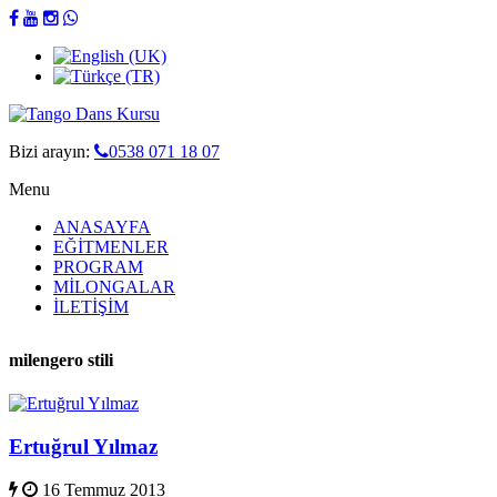
Bizi arayın:
0538 071 18 07
Menu
ANASAYFA
EĞİTMENLER
PROGRAM
MİLONGALAR
İLETİŞİM
milengero stili
Ertuğrul Yılmaz
16 Temmuz 2013