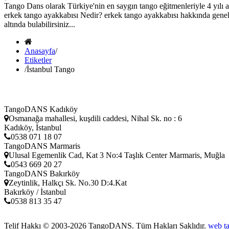
Tango Dans olarak Türkiye'nin en saygın tango eğitmenleriyle 4 yılı 
erkek tango ayakkabısı Nedir? erkek tango ayakkabısı hakkında genel
altında bulabilirsiniz...
Anasayfa
/
Etiketler
/
İstanbul Tango
TangoDANS Kadıköy
Osmanağa mahallesi, kuşdili caddesi, Nihal Sk. no : 6
Kadıköy, İstanbul
0538 071 18 07
TangoDANS Marmaris
Ulusal Egemenlik Cad, Kat 3 No:4 Taşlık Center Marmaris, Muğla
0543 669 20 27
TangoDANS Bakırköy
Zeytinlik, Halkçı Sk. No.30 D:4.Kat
Bakırköy / İstanbul
0538 813 35 47
Telif Hakkı © 2003-2026
TangoDANS
. Tüm Hakları Saklıdır.
web t