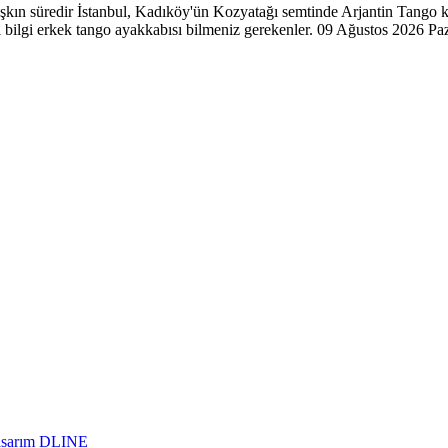
aşkın süredir İstanbul, Kadıköy'ün Kozyatağı semtinde Arjantin Tango ku
 bilgi erkek tango ayakkabısı bilmeniz gerekenler. 09 Ağustos 2026 Pa
asarım DLINE