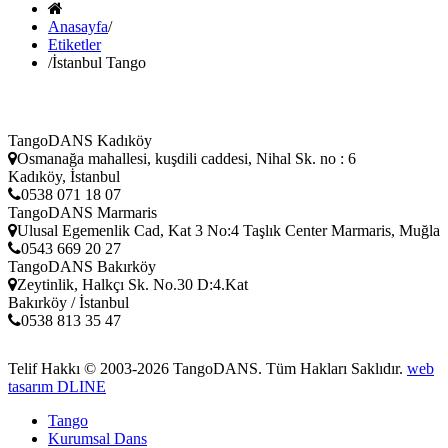
Anasayfa
/
Etiketler
/
İstanbul Tango
TangoDANS Kadıköy
Osmanağa mahallesi, kuşdili caddesi, Nihal Sk. no : 6
Kadıköy, İstanbul
0538 071 18 07
TangoDANS Marmaris
Ulusal Egemenlik Cad, Kat 3 No:4 Taşlık Center Marmaris, Muğla
0543 669 20 27
TangoDANS Bakırköy
Zeytinlik, Halkçı Sk. No.30 D:4.Kat
Bakırköy / İstanbul
0538 813 35 47
Telif Hakkı © 2003-2026
TangoDANS
. Tüm Hakları Saklıdır.
web
tasarım DLINE
Tango
Kurumsal Dans